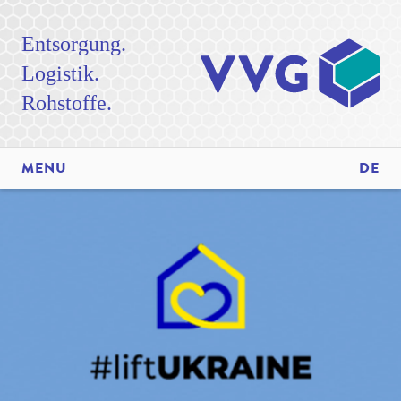
Entsorgung.
Logistik.
Rohstoffe.
MENU
DE