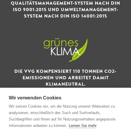
QUALITÄTSMANAGEMENT-SYSTEM NACH DIN
ISO 9001:2015 UND UMWELTMANAGEMENT-
SYSTEM NACH DIN ISO 14001:2015
DIE VVG KOMPENSIERT 110 TONNEN CO2-
EMISSIONEN UND ARBEITET DAMIT
KLIMANEUTRAL.
Wir verwenden Cookies
Wir setzen Cookies ein, um die Nutzung unserer Webseiten zu
analysieren, einschließlich des Such und Surfverlaufs,
Suchbegriffen und Ihnen auf Ihr Nutzungsverhalten angepasste
© 1993 - 2026 Verwertungs- und Vertriebsgesellschaft GmbH
Informationen anbieten zu können.
Lernen Sie mehr
& Co. KG