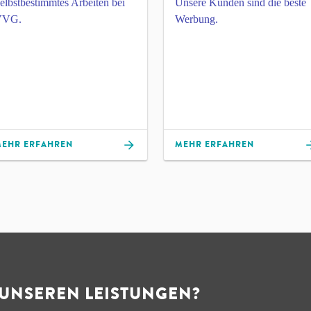
elbstbestimmtes Arbeiten bei
Unsere Kunden sind die beste
VVG.
Werbung.
EHR ERFAHREN
MEHR ERFAHREN
 UNSEREN LEISTUNGEN?