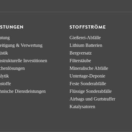
ISTUNGEN
STOFFSTRÖME
atung
Gießerei-Abfälle
eitigung & Verwertung
Lithium Batterien
istik
Bergversatz
a­strukturelle Investitionen
Filterstäube
chen­lösungen
Mineralische Abfälle
lytik
Untertage-Deponie
stoffe
Feste Sonderabfälle
hnische Dienstleistungen
Flüssige Sonderabfälle
Airbags und Gurtstraffer
Katalysatoren