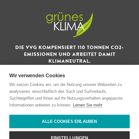
DIE VVG KOMPENSIERT 110 TONNEN CO2-
EMISSIONEN UND ARBEITET DAMIT
KLIMANEUTRAL.
Wir verwenden Cookies
Wir setzen Cookies ein, um die Nutzung unserer Webseiten zu
analysieren, einschließlich des Such und Surfverlaufs,
Suchbegriffen und Ihnen auf Ihr Nutzungsverhalten angepasste
© 1993 - 2026 Verwertungs- und Vertriebsgesellschaft GmbH
Informationen anbieten zu können.
Lernen Sie mehr
& Co. KG
ALLE COOKIES ERLAUBEN
Impressum
Privacidad
EINSTELLUNGEN