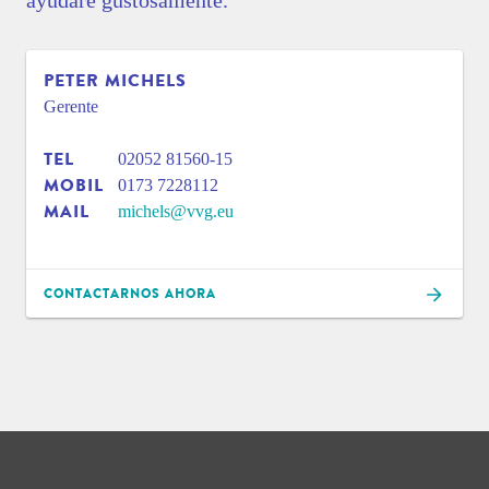
ayudaré gustosamente.
PETER MICHELS
Gerente
TEL
02052 81560-15
MOBIL
0173 7228112
MAIL
michels@vvg.eu
CONTACTARNOS AHORA