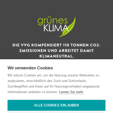
DIE VVG KOMPENSIERT 110 TONNEN CO2-
EMISSIONEN UND ARBEITET DAMIT
KLIMANEUTRAL.
Wir verwenden Cookies
Wir setzen Cookies ein, um die Nutzung unserer Webseiten zu
analysieren, einschließlich des Such und Surfverlaufs,
Suchbegriffen und Ihnen auf Ihr Nutzungsverhalten angepasste
© 1993 - 2026 Verwertungs- und Vertriebsgesellschaft GmbH
Informationen anbieten zu können.
Lernen Sie mehr
& Co. KG
ALLE COOKIES ERLAUBEN
Impressum
Privacidad