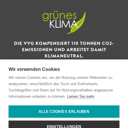
DIE VVG KOMPENSIERT 110 TONNEN CO2-
EMISSIONEN UND ARBEITET DAMIT
KLIMANEUTRAL.
Wir verwenden Cookies
Wir setzen Cookies ein, um die Nutzung unserer Webseiten zu
analysieren, einschließlich des Such und Surfverlaufs,
Suchbegriffen und Ihnen auf Ihr Nutzungsverhalten angepasste
© 1993 - 2026 Verwertungs- und Vertriebsgesellschaft GmbH
Informationen anbieten zu können.
Lernen Sie mehr
& Co. KG
ALLE COOKIES ERLAUBEN
Impressum
Privacidad
EINSTELLUNGEN